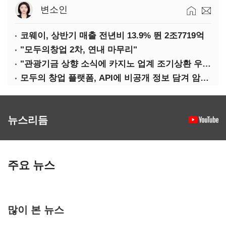
변소인
코웨이, 상반기 매출 전년비 13.9% 뛴 2조7719억
"모두의창업 2차, 연내 마무리"
"관광기금 상향 소식에 카지노 업계 조기상환 우려"
모두의 창업 플랫폼, API에 비공개 정보 담겨 암호키까지 새나갔다
뉴스리듬
주요 뉴스
많이 본 뉴스