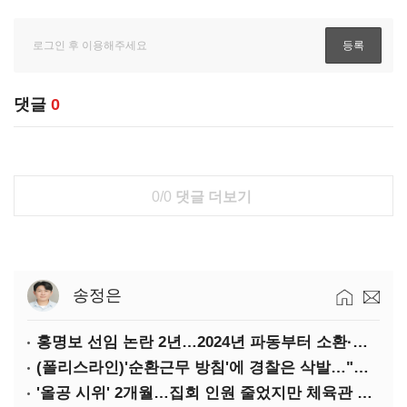
댓글
0
0/0
댓글 더보기
송정은
홍명보 선임 논란 2년…2024년 파동부터 소환·압색까지
(폴리스라인)'순환근무 방침'에 경찰은 삭발…"베테랑·수사력 보강 먼저"
'올공 시위' 2개월…집회 인원 줄었지만 체육관 봉쇄 계속