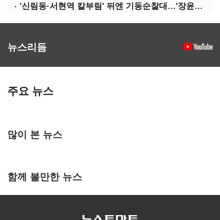
'신림동·서현역 칼부림' 뒤엔 기동순찰대…'장윤기 은폐·조작' 후엔 내부비리수사대
뉴스리듬
주요 뉴스
많이 본 뉴스
함께 볼만한 뉴스