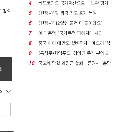
로봇·AI 등 논...
4
비트코인도 국가자산으로…'보관·평가·
처분' 기준은 ...
' 참석
5
(현장+)"팔 생각 접고 호가 높여
요"…'덜 똘똘한 한 채' 20...
6
(현장+)"12일엔 물건 다 들어와요"…
빈 매대 채우며 문 연 ...
7
이 대통령 "국가폭력 피해자에 사과…
적극적 조사로 진...
8
중국 이어 대만도 설비투자…메모리 ‘삼
국전쟁’
9
(특징주)윙입푸드, 경영진 주가 부양 의
지에 상한가...
10
국고채 담합 과징금 철퇴…증권사 '충당
금 폭탄' 우려...
순