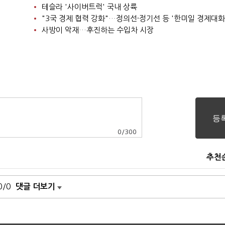
테슬라 '사이버트럭' 국내 상륙
"3국 경제 협력 강화"…정의선·정기선 등 '한미일 경제대화
사방이 악재…후진하는 수입차 시장
0
/
300
추천
0/0
댓글 더보기