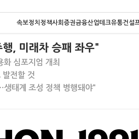
속보
정치
정책
사회
증권
금융
산업
테크
유통
건설
행, 미래차 승패 좌우"
용화 심포지엄 개최
 발전할 것
년…생태계 조성 정책 병행돼야"