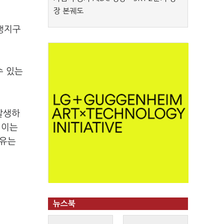
장 본궤도
행지구
수 있는
발생하
 이는
이유는
뉴스북