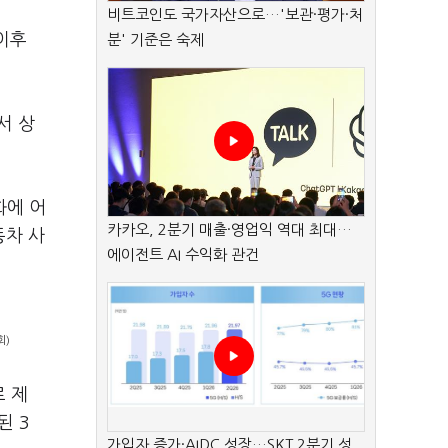
비트코인도 국가자산으로…'보관·평가·처
이후
분' 기준은 숙제
서 상
화에 어
카카오, 2분기 매출·영업익 역대 최대…
동차 사
에이전트 AI 수익화 관건
회)
로 제
된 3
가입자 증가·AIDC 성장…SKT 2분기 성