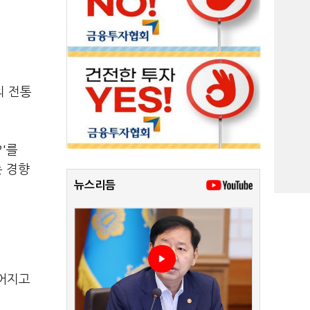
의 전통
'를
 경향
뉴스리듬
벌어지고