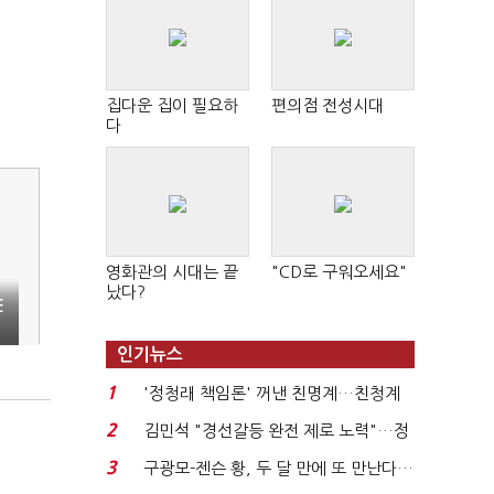
집다운 집이 필요하
편의점 전성시대
다
영화관의 시대는 끝
"CD로 구워오세요"
났다?
E
인기뉴스
1
'정청래 책임론' 꺼낸 친명계…친청계
는 추가투표 때리기...
2
김민석 "경선갈등 완전 제로 노력"…정
청래 "반명 공세 사...
3
구광모-젠슨 황, 두 달 만에 또 만난다…