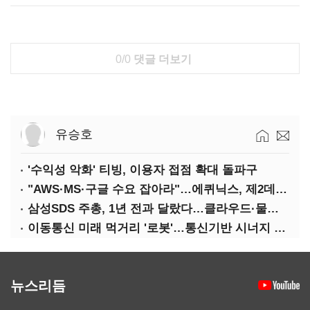
0/0
댓글 더보기
유승호
'수익성 악화' 티빙, 이용자 접점 확대 돌파구
"AWS·MS·구글 수요 잡아라"…에퀴닉스, 제2데이터센터 건립 속도
삼성SDS 주총, 1년 전과 달랐다…클라우드·물류에 '올인'
이동통신 미래 먹거리 '로봇'…통신기반 시너지 기대
뉴스리듬