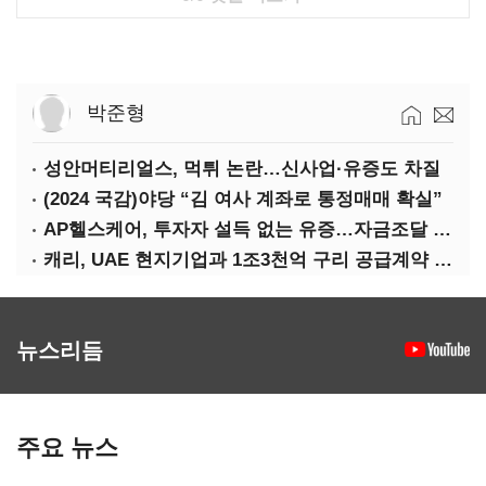
박준형
성안머티리얼스, 먹튀 논란…신사업·유증도 차질
(2024 국감)야당 “김 여사 계좌로 통정매매 확실”
AP헬스케어, 투자자 설득 없는 유증…자금조달 ‘빨간불’
캐리, UAE 현지기업과 1조3천억 구리 공급계약 체결
뉴스리듬
주요 뉴스