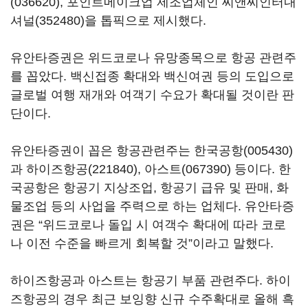
(036620)
, 포인트메이크업 제조업체인
씨앤씨인터내
셔널(352480)
을 톱픽으로 제시했다.
유안타증권은 위드코로나 유망종목으로 항공 관련주
를 꼽았다. 백신접종 확대와 백신여권 등의 도입으로
글로벌 여행 재개와 여객기 수요가 확대될 것이란 판
단이다.
유안타증권이 꼽은 항공관련주는
한국공항(005430)
과
하이즈항공(221840)
,
아스트(067390)
등이다. 한
국공항은 항공기 지상조업, 항공기 급유 및 판매, 화
물조업 등의 사업을 주력으로 하는 업체다. 유안타증
권은 “위드코로나 돌입 시 여객수 확대에 따라 코로
나 이전 수준을 빠르게 회복할 것”이라고 말했다.
하이즈항공과 아스트는 항공기 부품 관련주다. 하이
즈항공의 경우 최근 보잉향 신규 수주확대로 올해 흑