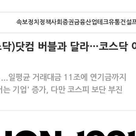
속보
정치
정책
사회
증권
금융
산업
테크
유통
건설
스닥)닷컴 버블과 달라…코스닥 
...일평균 거래대금 11조에 연기금까지
버는 기업' 증가, 다만 코스피 보단 부진