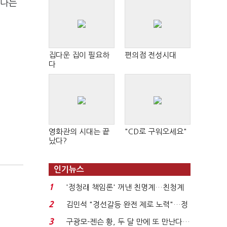
하다는
집다운 집이 필요하
편의점 전성시대
다
영화관의 시대는 끝
"CD로 구워오세요"
났다?
인기뉴스
1
'정청래 책임론' 꺼낸 친명계…친청계
는 추가투표 때리기...
2
김민석 "경선갈등 완전 제로 노력"…정
청래 "반명 공세 사...
3
구광모-젠슨 황, 두 달 만에 또 만난다…