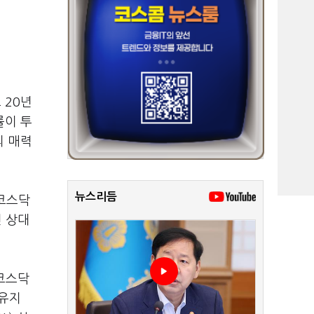
 20년
률이 투
의 매력
뉴스리듬
 코스닥
면 상대
코스닥
 유지