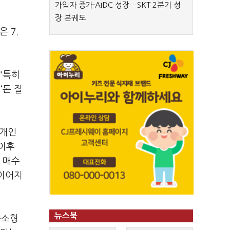
가입자 증가·AIDC 성장…SKT 2분기 성
장 본궤도
 7.
"특히
‘돈 잘
 개인
 이후
 매수
 이어지
뉴스북
중소형