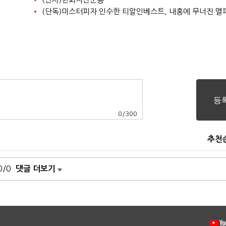
0
/
300
추천
0/0
댓글 더보기