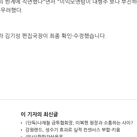
의 한계에 직면했다"면서 "이익모멘텀이 대형주 보다 부진
 우려했다.
라 김기성 편집국장이 최종 확인·수정했습니다.
이 기자의 최신글
(단독)나재철 금투협회장, 이복현 원장과 소통하는 사이?
강원랜드, 성수기 효과로 실적 컨센서스 부합-키움
(인사)한화자산운용