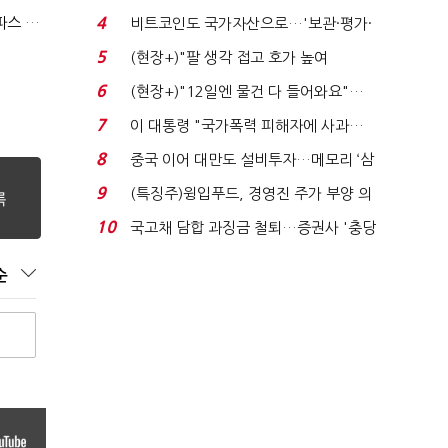
로봇·AI 등 논...
(단독)미스터피자 인수한 티알인베스트, 내홍에 무너진 멜파스 인수전 참여
4
비트코인도 국가자산으로…'보관·평가·
처분' 기준은 ...
5
(현장+)"팔 생각 접고 호가 높여
요"…'덜 똘똘한 한 채' 20...
6
(현장+)"12일엔 물건 다 들어와요"…
빈 매대 채우며 문 연 ...
7
이 대통령 "국가폭력 피해자에 사과…
적극적 조사로 진...
8
중국 이어 대만도 설비투자…메모리 ‘삼
국전쟁’
9
(특징주)윙입푸드, 경영진 주가 부양 의
지에 상한가...
10
국고채 담합 과징금 철퇴…증권사 '충당
금 폭탄' 우려...
순