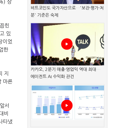
%) 상
비트코인도 국가자산으로…'보관·평가·처
분' 기준은 숙제
 꼽힌
고 있
세장이었
벨업한
카카오, 2분기 매출·영업익 역대 최대…
피 지
에이전트 AI 수익화 관건
짝 마른
 앞서
 대비
 나타냈