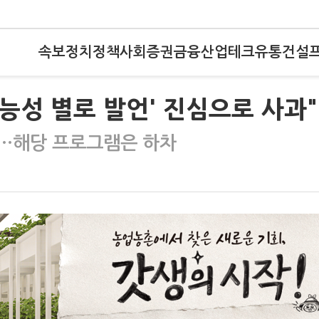
속보
정치
정책
사회
증권
금융
산업
테크
유통
건설
가능성 별로 발언' 진심으로 사과"
란…해당 프로그램은 하차