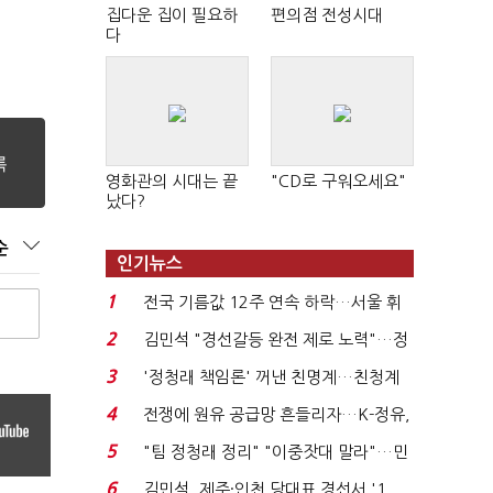
집다운 집이 필요하
편의점 전성시대
다
영화관의 시대는 끝
"CD로 구워오세요"
났다?
순
인기뉴스
1
전국 기름값 12주 연속 하락…서울 휘
발윳값 1909원...
2
김민석 "경선갈등 완전 제로 노력"…정
청래 "반명 공세 사...
3
'정청래 책임론' 꺼낸 친명계…친청계
는 추가투표 때리기...
4
전쟁에 원유 공급망 흔들리자…K-정유,
에너지안보 핵심...
5
"팀 정청래 정리" "이중잣대 말라"…민
주 최고위원 계파 다...
6
김민석, 제주·인천 당대표 경선서 '1