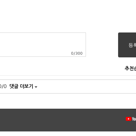
0
/
300
추천
0/0
댓글 더보기