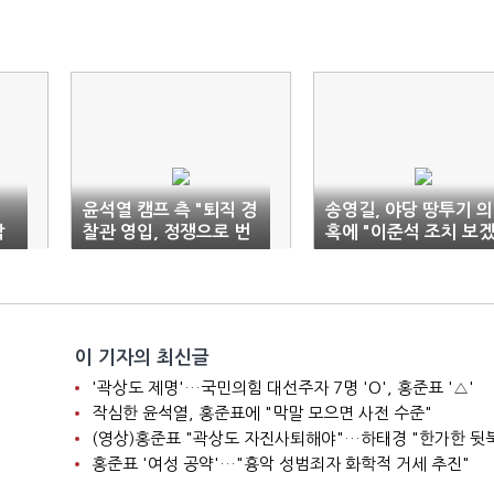
윤석열 캠프 측 "퇴직 경
송영길, 야당 땅투기 의
막
찰관 영입, 정쟁으로 번
혹에 "이준석 조치 보
져…사죄"
다"
이 기자의 최신글
'곽상도 제명'…국민의힘 대선주자 7명 'O', 홍준표 '△'
작심한 윤석열, 홍준표에 "막말 모으면 사전 수준"
(영상)홍준표 "곽상도 자진사퇴해야"…하태경 "한가한 뒷
홍준표 '여성 공약'…"흉악 성범죄자 화학적 거세 추진"