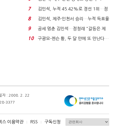
위'(1보)...
7
김민석, 누적 45.42%로 경선 1위…정
청래와 격차 0.86%p(...
8
김민석, 제주·인천서 승리…누적 득표율
'1위 탈환'(종합)...
9
공세 멈춘 김민석…정청래 "갈등은 제
가 수습"
10
구광모-젠슨 황, 두 달 만에 또 만난다…
로봇·AI 등 논...
 2008. 2. 22
28-3377
비스 이용약관
RSS
구독신청
I
I