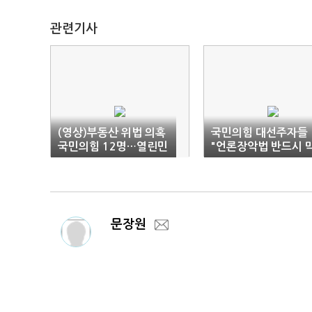
관련기사
(영상)부동산 위법 의혹
국민의힘 대선주자들
국민의힘 12명…열린민
"언론장악법 반드시 
주 김의겸 포함(종합)
아야"
문장원