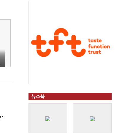
겠
뉴스북
북"