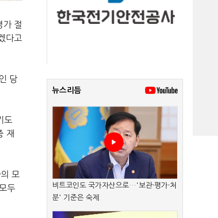
평가 절
하겠다고
인 당
뉴스리듬
기도
중 재
의 모
비트코인도 국가자산으로…'보관·평가·처
 모두
분' 기준은 숙제