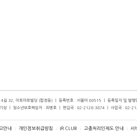
길 32, 이토마토빌딩 (합정동) ㅣ 등록번호 : 서울아 00515 ㅣ 등록일자 및 발행일자 :
성 ㅣ 청소년보호책임자 : 최병호 ㅣ 편집국 : 02-2128-3874 ㅣ 사업국 : 02-21
고안내
개인정보취급방침
IR CLUB
고충처리인제도 안내
서
I
I
I
I